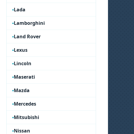
Lada
Lamborghini
Land Rover
Lexus
Lincoln
Maserati
Mazda
Mercedes
Mitsubishi
Nissan