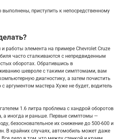
о выполнены, приступить к непосредственному
делать?
и работы элемента на примере Chevrolet Cruze
мобиля часто сталкиваются с непредвиденным
остых оборотах. Обратившись в
уживанию шевроле с такими симптомами, вам
компьютерную диагностику, а затем почистить
 с аргументом мастера Хуже не будет, водитель
игателем 1.6 литра проблема с хандрой оборотов
га, а иногда и раньше. Первые симптомы —
ходу, безосновательное их снижение до 500-600 и
ин. В крайних случаях, автомобиль может даже
Все дело в том, что между стенкой и краем