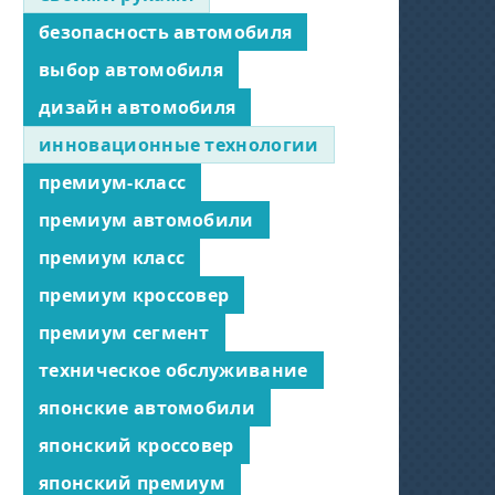
безопасность автомобиля
выбор автомобиля
дизайн автомобиля
инновационные технологии
премиум-класс
премиум автомобили
премиум класс
премиум кроссовер
премиум сегмент
техническое обслуживание
японские автомобили
японский кроссовер
японский премиум