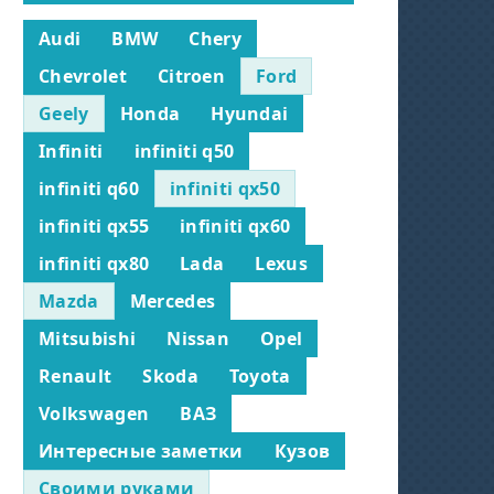
Audi
BMW
Chery
Chevrolet
Citroen
Ford
Geely
Honda
Hyundai
Infiniti
infiniti q50
infiniti q60
infiniti qx50
infiniti qx55
infiniti qx60
infiniti qx80
Lada
Lexus
Mazda
Mercedes
Mitsubishi
Nissan
Opel
Renault
Skoda
Toyota
Volkswagen
ВАЗ
Интересные заметки
Кузов
Своими руками