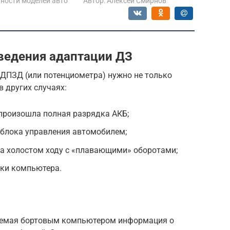
ности моделей авто
Автор:
Алексей Смирнов
ведения адаптации ДЗ
 ДПЗД (или потенциометра) нужно не только
в других случаях:
произошла полная разрядка АКБ;
 блока управления автомобилем;
на холостом ходу с «плавающими» оборотами;
вки компьютера.
чаемая бортовым компьютером информация о