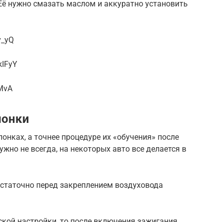
Её нужно смазать маслом и аккуратно установить
v_yQ
kIFyY
jMvA
лонки
онках, а точнее процедуре их «обучения» после
жно не всегда, на некоторых авто все делается в
остаточно перед закреплением воздуховода
ской настройки, то после включения зажигания