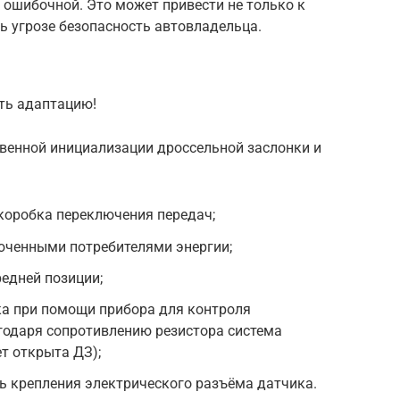
 ошибочной. Это может привести не только к
ь угрозе безопасность автовладельца.
ть адаптацию!
венной инициализации дроссельной заслонки и
 коробка переключения передач;
юченными потребителями энергии;
редней позиции;
ка при помощи прибора для контроля
годаря сопротивлению резистора система
ет открыта ДЗ);
ь крепления электрического разъёма датчика.