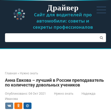
Перейти
Драйвер
к
контенту
Сайт для водителей про
автомобили: советы и
секреты профессионалов
Поиск:
Главная
»
Нужно знать
Анна Евкова – лучший в России преподаватель
по количеству довольных учеников
Опубликовано:
04 Окт 2021
Нужно знать
Надежда
Иванова