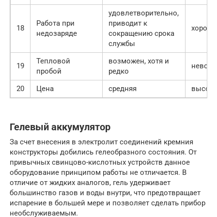
удовлетворительно,
Работа при
приводит к
18
хорош
недозаряде
сокращению срока
службы
Тепловой
возможен, хотя и
19
невоз
пробой
редко
20
Цена
средняя
высок
Гелевый аккумулятор
За счет внесения в электролит соединений кремния
конструкторы добились гелеобразного состояния. От
привычных свинцово-кислотных устройств данное
оборудование принципом работы не отличается. В
отличие от жидких аналогов, гель удерживает
большинство газов и воды внутри, что предотвращает
испарение в большей мере и позволяет сделать прибор
необслуживаемым.