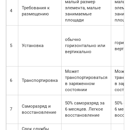
малый размер
малый 
Требования к
элемента, малые
элемен
4
размещению
занимаемые
заним
площади
площа
обычно
горизо
5
Установка
горизонтально или
вертик
вертикально
Может
Может
транспортироваться
трансп
6
Транспортировка
в заряженном
в заря
состоянии
состоя
50% саморазряд за
50% са
Саморазряд и
7
6 месяцев. Легкое
6 меся
восстановление
восстановление
восста
Срок службы