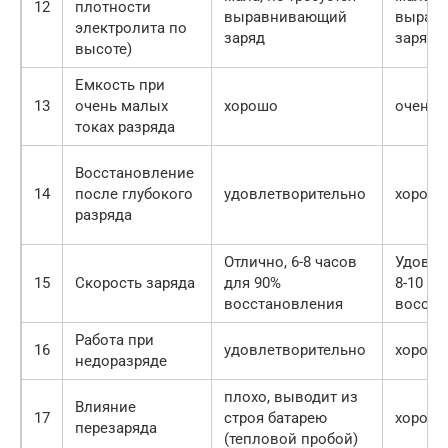
12
плотности
выравнивающий
вырав
электролита по
заряд
заряд
высоте)
Емкость при
13
очень малых
хорошо
очень 
токах разряда
Восстановление
14
после глубокого
удовлетворительно
хорош
разряда
Отлично, 6-8 часов
Удовле
15
Скорость заряда
для 90%
8-10 ча
восстановления
восста
Работа при
16
удовлетворительно
хорош
недоразряде
плохо, выводит из
Влияние
17
строя батарею
хорош
перезаряда
(тепловой пробой)