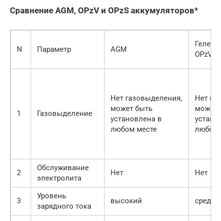
Сравнение AGM, OPzV и OPzS аккумуляторов*
Гелевы
N
Параметр
AGM
OPzV
Нет газовыделения,
Нет га
может быть
может 
1
Газовыделение
установлена в
устано
любом месте
любом 
Обслуживание
2
Нет
Нет
электролита
Уровень
3
высокий
средни
зарядного тока