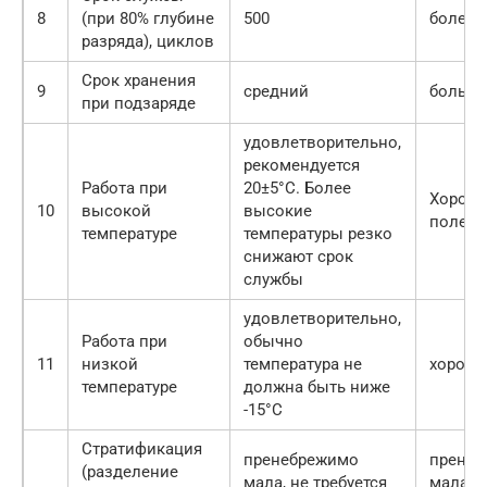
8
(при 80% глубине
500
более 
разряда), циклов
Срок хранения
9
средний
больш
при подзаряде
удовлетворительно,
рекомендуется
Работа при
20±5°С. Более
Хорошо
10
высокой
высокие
полевы
температуре
температуры резко
снижают срок
службы
удовлетворительно,
Работа при
обычно
11
низкой
температура не
хорошо,
температуре
должна быть ниже
-15°С
Стратификация
пренебрежимо
пренеб
(разделение
мала, не требуется
мала, н