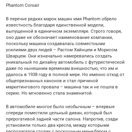
Phantom Corsair
В перечне редких марок машин имя Phantom обрело
известность благодаря единственной модели,
выпущенной в единичном экземпляре. Строго говоря,
оно даже не обозначает наименование компании,
поскольку машина создавалась совместными
усилиями двух людей – Растом Хайнцем и Морисом
Шварцем. Они изначально намеревались создать
уникальный по дизайну автомобиль с футуристической
даже по нынешним временам внешностью, что им и
удалось в 1938 году в полной мере. Но именно отход от
общепризнанных канонов и стал причиной
маркетингового провала – машина так и не пошла в
серию. Но мгновенно стала знаменитой.
В автомобиле многое было необычным – впервые
спереди поместили цельный диван, который был
прерогативой задней части салона. Напротив, сзади
установили только два кресла, между которыми
располагался столик с роскошным мини-баром с