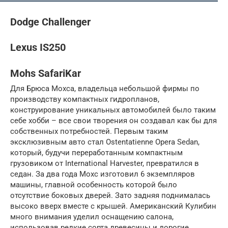
Dodge Challenger
Lexus IS250
Mohs SafariKar
Для Брюса Мохса, владельца небольшой фирмы по
производству компактных гидропланов,
конструирование уникальных автомобилей было таким
себе хобби – все свои творения он создавал как бы для
собственных потребностей. Первым таким
эксклюзивным авто стал Ostentatienne Opera Sedan,
который, будучи переработанным компактным
грузовиком от International Harvester, превратился в
седан. За два года Мохс изготовил 6 экземпляров
машины, главной особенность которой было
отсутствие боковых дверей. Зато задняя поднималась
высоко вверх вместе с крышей. Американский Кулибин
много внимания уделил оснащению салона,
использовав редкие сорта древесины и дорогие