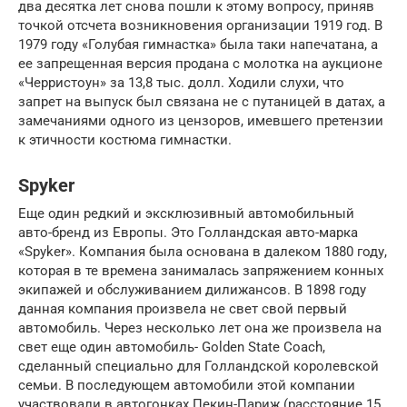
два десятка лет снова пошли к этому вопросу, приняв
точкой отсчета возникновения организации 1919 год. В
1979 году «Голубая гимнастка» была таки напечатана, а
ее запрещенная версия продана с молотка на аукционе
«Черристоун» за 13,8 тыс. долл. Ходили слухи, что
запрет на выпуск был связана не с путаницей в датах, а
замечаниями одного из цензоров, имевшего претензии
к этичности костюма гимнастки.
Spyker
Еще один редкий и эксклюзивный автомобильный
авто-бренд из Европы. Это Голландская авто-марка
«Spyker». Компания была основана в далеком 1880 году,
которая в те времена занималась запряжением конных
экипажей и обслуживанием дилижансов. В 1898 году
данная компания произвела не свет свой первый
автомобиль. Через несколько лет она же произвела на
свет еще один автомобиль- Golden State Coach,
сделанный специально для Голландской королевской
семьи. В последующем автомобили этой компании
участвовали в автогонках Пекин-Париж (расстояние 15