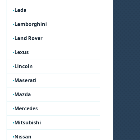
Lada
Lamborghini
Land Rover
Lexus
Lincoln
Maserati
Mazda
Mercedes
Mitsubishi
Nissan