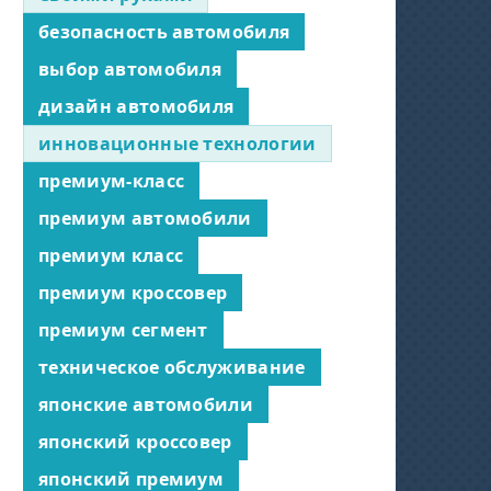
безопасность автомобиля
выбор автомобиля
дизайн автомобиля
инновационные технологии
премиум-класс
премиум автомобили
премиум класс
премиум кроссовер
премиум сегмент
техническое обслуживание
японские автомобили
японский кроссовер
японский премиум