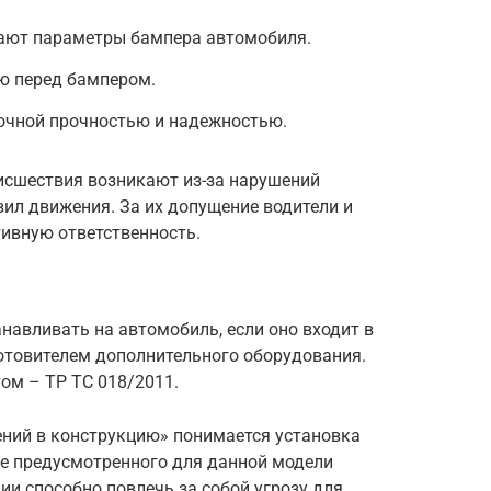
ают параметры бампера автомобиля.
ю перед бампером.
точной прочностью и надежностью.
исшествия возникают из-за нарушений
ил движения. За их допущение водители и
ивную ответственность.
навливать на автомобиль, если оно входит в
отовителем дополнительного оборудования.
ом – ТР ТС 018/2011.
ний в конструкцию» понимается установка
не предусмотренного для данной модели
ии способно повлечь за собой угрозу для