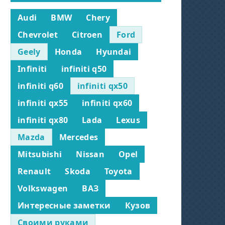
Audi
BMW
Chery
Chevrolet
Citroen
Ford
Geely
Honda
Hyundai
Infiniti
infiniti q50
infiniti q60
infiniti qx50
infiniti qx55
infiniti qx60
infiniti qx80
Lada
Lexus
Mazda
Mercedes
Mitsubishi
Nissan
Opel
Renault
Skoda
Toyota
Volkswagen
ВАЗ
Интересные заметки
Кузов
Своими руками