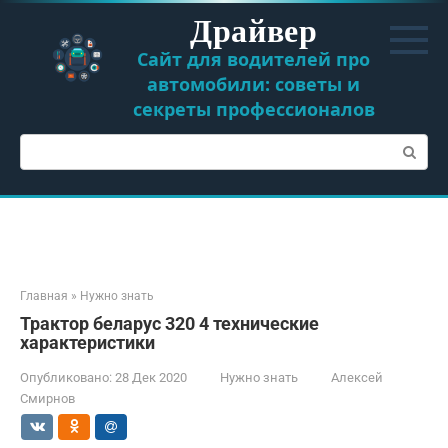
Перейти
Драйвер
к
контенту
Сайт для водителей про
автомобили: советы и
секреты профессионалов
Поиск:
Главная
»
Нужно знать
Трактор беларус 320 4 технические
характеристики
Опубликовано:
28 Дек 2020
Нужно знать
Алексей
Смирнов