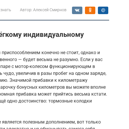
 знать
Автор:
Алексей Смирнов
ёгкому индивидуальному
приспособлением конечно не стоит, однако и
твенного — будет весьма не разумно. Если у вас
в паре с мотор-колесом функционирующем в
 чудо, увеличив в разы пробег на одном заряде,
анию. Значимой прибавки к километражу
 парочку бонусных километров вы можете вполне
ромная прибавка может прийтись весьма кстати.
ещё одно достоинство: тормозные колодки
е является полезным дополнением, вот только
ти адекватно и не обманывать самого себя.