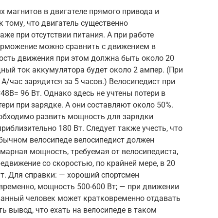
х магнитов в двигателе прямого привода и
к тому, что двигатель существенно
же при отсутствии питания. А при работе
торможение можно сравнить с движением в
рость движения при этом должна быть около 20
дный ток аккумулятора будет около 2 ампер. (При
A/час зарядится за 5 часов.) Велосипедист при
8В= 96 Вт. Однако здесь не учтены потери в
тери при зарядке. А они составляют около 50%.
обходимо развить мощность для зарядки
риблизительно 180 Вт. Следует также учесть, что
обычном велосипеде велосипедист должен
ммарная мощность, требуемая от велосипедиста,
едвижение со скоростью, по крайней мере, в 20
т. Для справки: — хороший спортсмен
временно, мощность 500-600 Вт; — при движении
ванный человек может кратковременно отдавать
ь вывод, что ехать на велосипеде в таком