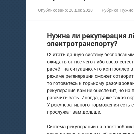
Опубликовано:
28 Дек 2020
Рубрика:
Нужно
Нужна ли рекуперация л
электротранспорту?
Считать данную систему бесполезным 
ожидать от неё чего-либо сверх естес
расчёт на ситуацию, что контроллер 
режиме регенерации сможет сотворить
то готовьтесь к горькому разочаров
рекуперация вам не обеспечит, но на
рассчитывать. Иногда, даже такая ск
У рекуперативного торможения есть 
прослужат вам дольше.
Система рекуперации на электробайк
юзер должен оценивать её возможнос