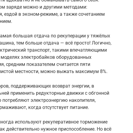
ном заряде можно и другими методами:
, ездой в эконом-режиме, а также сочетанием
нием.
 самая большая отдача по рекуперации у тяжёлых
ашина, тем больше отдача — всё просто! Логично,
ектрический транспорт, такими впечатляющими
х моделях электробайков оборудованных
я, средним показателем считается пяти
лмистой местности, можно выжать максимум 8%.
ров, поддерживающих возврат энергии, в
ьней применить редукторные движки с обгонной
о потребляют электроэнергию накопителя,
рмаживают, когда отсутствует питание.
иногда используют рекуперативное торможение
ак действительно нужное приспособление. Но всё