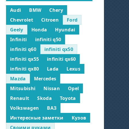
Audi
BMW
Chery
Chevrolet
Citroen
Ford
Geely
Honda
Hyundai
Infiniti
infiniti q50
infiniti q60
infiniti qx50
infiniti qx55
infiniti qx60
infiniti qx80
Lada
Lexus
Mazda
Mercedes
Mitsubishi
Nissan
Opel
Renault
Skoda
Toyota
Volkswagen
ВАЗ
Интересные заметки
Кузов
Своими руками