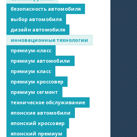
безопасность автомобиля
выбор автомобиля
дизайн автомобиля
инновационные технологии
премиум-класс
премиум автомобили
премиум класс
премиум кроссовер
премиум сегмент
техническое обслуживание
японские автомобили
японский кроссовер
японский премиум