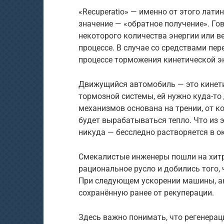
«Recuperatio» — именно от этого лати
значение — «обратное получение». Го
некоторого количества энергии или в
процессе. В случае со средствами пе
процессе торможения кинетической э
Движущийся автомобиль — это кинети
тормозной системы, ей нужно куда-то
механизмов основана на трении, от к
будет вырабатываться тепло. Что из эт
никуда — бесследно растворяется в 
Смекалистые инженеры пошли на хитр
рациональное русло и добились того, 
При следующем ускорении машины, ак
сохранённую ранее от рекуперации.
Здесь важно понимать, что регенерац