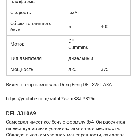
платформы
Скорость
км/ч
Объем топливного
л
400
бака
DF
Мотор
Cummins
Тип двигателя
дизельный
Мощность
л.с.
375
Видео обзор самосвала Dong Feng DFL 3251 AXA:
https://youtube.com/watch?v=-mKSJlPB25c
DFL 3310A9
Самосвал имеет колёсную формулу 8х4. Он рассчитан
на эксплуатацию в условиях равнинной местности.
Обладая высоким уровнем маневренности, самосвал