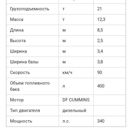
Грузоподъемность
т
21
Масса
т
12,3
Длина
м
8,5
Высота
м
2,5
Ширина
м
3,4
Ширина базы
м
3,8
Скорость
км/ч
90
Объем топливного
л
400
бака
Мотор
DF CUMMINS
Тип двигателя
дизельный
Мощность
л.с.
340