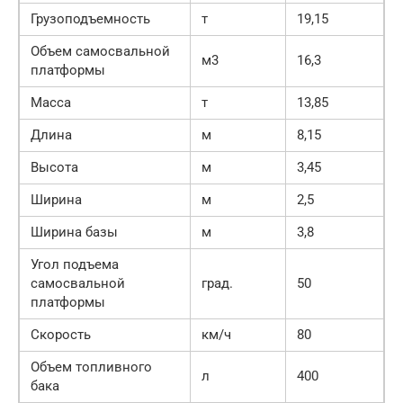
Грузоподъемность
т
19,15
Объем самосвальной
м3
16,3
платформы
Масса
т
13,85
Длина
м
8,15
Высота
м
3,45
Ширина
м
2,5
Ширина базы
м
3,8
Угол подъема
самосвальной
град.
50
платформы
Скорость
км/ч
80
Объем топливного
л
400
бака