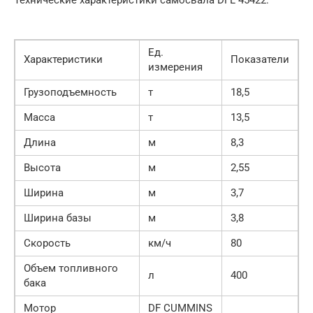
Технические характеристики самосвала DFL 45422:
Ед.
Характеристики
Показатели
измерения
Грузоподъемность
т
18,5
Масса
т
13,5
Длина
м
8,3
Высота
м
2,55
Ширина
м
3,7
Ширина базы
м
3,8
Скорость
км/ч
80
Объем топливного
л
400
бака
Мотор
DF CUMMINS