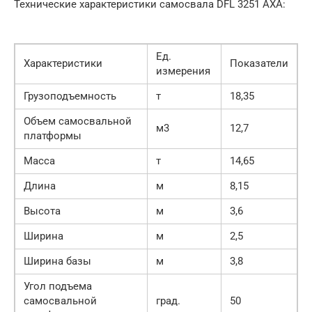
Технические характеристики самосвала DFL 3251 AXA:
Ед.
Характеристики
Показатели
измерения
Грузоподъемность
т
18,35
Объем самосвальной
м3
12,7
платформы
Масса
т
14,65
Длина
м
8,15
Высота
м
3,6
Ширина
м
2,5
Ширина базы
м
3,8
Угол подъема
самосвальной
град.
50