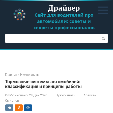
Перейти
Драйвер
к
контенту
Сайт для водителей про
автомобили: советы и
секреты профессионалов
Поиск:
Главная
»
Нужно знать
Тормозные системы автомобилей:
классификация и принципы работы
Опубликовано:
28 Дек 2020
Нужно знать
Алексей
Смирнов