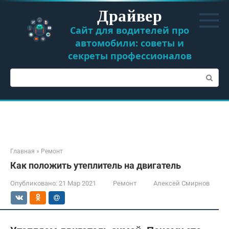
Перейти
Драйвер
к
контенту
Сайт для водителей про
автомобили: советы и
секреты профессионалов
Поиск:
Главная
»
Ремонт
Как положить утеплитель на двигатель
Опубликовано:
21 Мар 2021
Ремонт
Алексей Смирнов