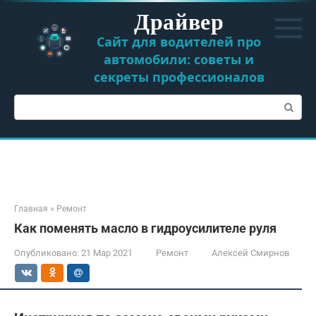
Перейти
Драйвер
к
контенту
Сайт для водителей про
автомобили: советы и
секреты профессионалов
Поиск:
Главная
»
Ремонт
Как поменять масло в гидроусилителе руля
Опубликовано:
21 Мар 2021
Ремонт
Алексей Смирнов