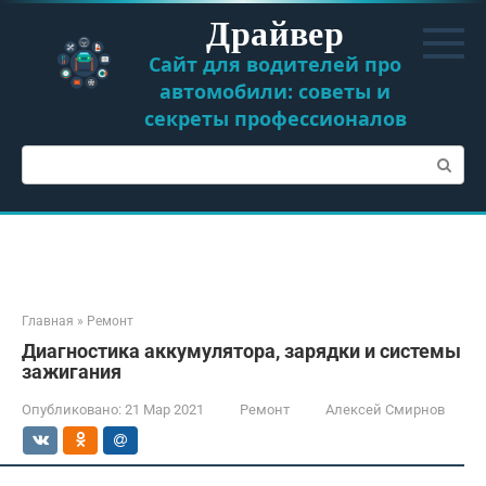
Перейти
Драйвер
к
контенту
Сайт для водителей про
автомобили: советы и
секреты профессионалов
Поиск:
Главная
»
Ремонт
Диагностика аккумулятора, зарядки и системы
зажигания
Опубликовано:
21 Мар 2021
Ремонт
Алексей Смирнов