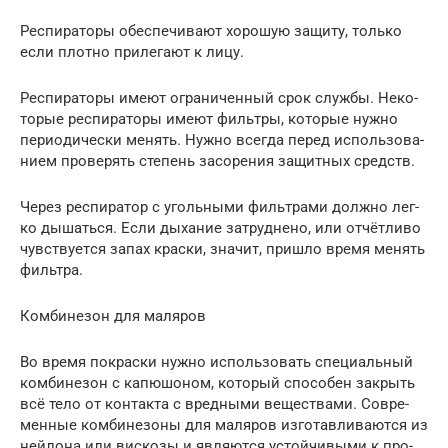
Респи­ра­то­ры обес­пе­чи­ва­ют хоро­шую защи­ту, толь­ко
если плот­но при­ле­га­ют к лицу.
Респи­ра­то­ры име­ют огра­ни­чен­ный срок служ­бы. Неко­
то­рые респи­ра­то­ры име­ют филь­тры, кото­рые нуж­но
пери­о­ди­че­ски менять. Нуж­но все­гда перед исполь­зо­ва­
ни­ем про­ве­рять сте­пень засо­ре­ния защит­ных средств.
Через респи­ра­тор с уголь­ны­ми филь­тра­ми долж­но лег­
ко дышать­ся. Если дыха­ние затруд­не­но, или отчёт­ли­во
чув­ству­ет­ся запах крас­ки, зна­чит, при­шло вре­мя менять
фильтра.
Ком­би­не­зон для маляров
Во вре­мя покрас­ки нуж­но исполь­зо­вать спе­ци­аль­ный
ком­би­не­зон с капю­шо­ном, кото­рый спо­со­бен закрыть
всё тело от кон­так­та с вред­ны­ми веще­ства­ми. Совре­
мен­ные ком­би­не­зо­ны для маля­ров изго­тав­ли­ва­ют­ся из
ней­ло­на или вис­ко­зы и явля­ют­ся устой­чи­вы­ми к про­