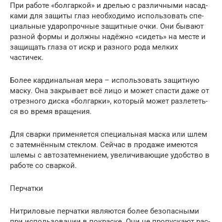
При рабо­те «бол­гар­кой» и дре­лью с раз­лич­ны­ми насад­
ка­ми для защи­ты глаз необ­хо­ди­мо исполь­зо­вать спе­
ци­аль­ные уда­ро­проч­ные защит­ные очки. Они быва­ют
раз­ной фор­мы и долж­ны надёж­но «сидеть» на месте и
защи­щать гла­за от искр и раз­но­го рода мел­ких
частичек.
Более кар­ди­наль­ная мера – исполь­зо­вать защит­ную
мас­ку. Она закры­ва­ет всё лицо и может спа­сти даже от
отрез­но­го дис­ка «бол­гар­ки», кото­рый может раз­ле­теть­
ся во вре­мя вращения.
Для свар­ки при­ме­ня­ет­ся спе­ци­аль­ная мас­ка или шлем
с затем­нён­ным стек­лом. Сей­час в про­да­же име­ют­ся
шле­мы с авто­за­тем­не­ни­ем, уве­ли­чи­ва­ю­щие удоб­ство в
рабо­те со сваркой.
Пер­чат­ки
Нит­ри­ло­вые пер­чат­ки явля­ют­ся более без­опас­ны­ми
при исполь­зо­ва­нии в покрас­ке. Они не про­пус­ка­ют рас­