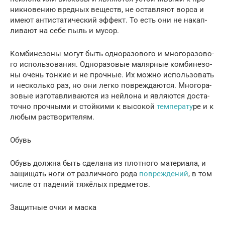
ник­но­ве­нию вред­ных веществ, не остав­ля­ют вор­са и
име­ют анти­ста­ти­че­ский эффект. То есть они не накап­
ли­ва­ют на себе пыль и мусор.
Ком­би­не­зо­ны могут быть одно­ра­зо­во­го и мно­го­ра­зо­во­
го исполь­зо­ва­ния. Одно­ра­зо­вые маляр­ные ком­би­не­зо­
ны очень тон­кие и не проч­ные. Их мож­но исполь­зо­вать
и несколь­ко раз, но они лег­ко повре­жда­ют­ся. Мно­го­ра­
зо­вые изго­тав­ли­ва­ют­ся из ней­ло­на и явля­ют­ся доста­
точ­но проч­ны­ми и стой­ки­ми к высо­кой
тем­пе­ра­ту
­ре и к
любым растворителям.
Обувь
Обувь долж­на быть сде­ла­на из плот­но­го мате­ри­а­ла, и
защи­щать ноги от раз­лич­но­го рода
повре­жде­ний
, в том
чис­ле от паде­ний тяжё­лых предметов.
Защит­ные очки и маска