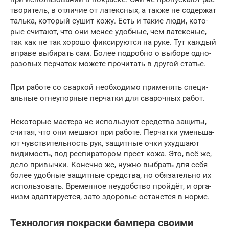
тво­ри­тель, в отли­чие от латекс­ных, а так­же не содер­жат
таль­ка, кото­рый сушит кожу. Есть и такие люди, кото­
рые счи­та­ют, что они менее удоб­ные, чем латекс­ные,
так как не так хоро­шо фик­си­ру­ют­ся на руке. Тут каж­дый
впра­ве выби­рать сам. Более подроб­но о выбо­ре одно­
ра­зо­вых пер­ча­ток може­те про­чи­тать в дру­гой ста­тье.
При рабо­те со свар­кой необ­хо­ди­мо при­ме­нять спе­ци­
аль­ные огне­упор­ные пер­чат­ки для сва­роч­ных работ.
Неко­то­рые масте­ра не исполь­зу­ют сред­ства защи­ты,
счи­тая, что они меша­ют при рабо­те. Пер­чат­ки умень­ша­
ют чув­стви­тель­ность рук, защит­ные очки ухуд­ша­ют
види­мость, под респи­ра­то­ром пре­ет кожа. Это, всё же,
дело при­выч­ки. Конеч­но же, нуж­но выбрать для себя
более удоб­ные защит­ные сред­ства, но обя­за­тель­но их
исполь­зо­вать. Вре­мен­ное неудоб­ство прой­дёт, и орга­
низм адап­ти­ру­ет­ся, зато здо­ро­вье оста­нет­ся в норме.
Технология покраски бампера своими