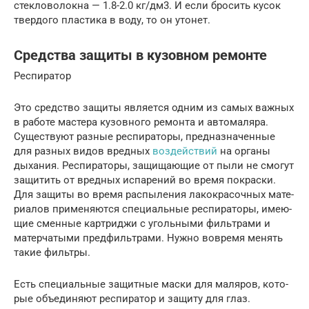
стекловолокна — 1.8-2.0 кг/дм3. И если бросить кусок
твердого пластика в воду, то он утонет.
Средства защиты в кузовном ремонте
Респи­ра­тор
Это сред­ство защи­ты явля­ет­ся одним из самых важ­ных
в рабо­те масте­ра кузов­но­го ремон­та и авто­ма­ля­ра.
Суще­ству­ют раз­ные респи­ра­то­ры, пред­на­зна­чен­ные
для раз­ных видов вред­ных
воз­дей­ствий
на орга­ны
дыха­ния. Респи­ра­то­ры, защи­ща­ю­щие от пыли не смо­гут
защи­тить от вред­ных испа­ре­ний во вре­мя покрас­ки.
Для защи­ты во вре­мя рас­пы­ле­ния лако­кра­соч­ных мате­
ри­а­лов при­ме­ня­ют­ся спе­ци­аль­ные респи­ра­то­ры, име­ю­
щие смен­ные кар­три­джи с уголь­ны­ми филь­тра­ми и
матер­ча­ты­ми пред­филь­тра­ми. Нуж­но вовре­мя менять
такие фильтры.
Есть спе­ци­аль­ные защит­ные мас­ки для маля­ров, кото­
рые объ­еди­ня­ют респи­ра­тор и защи­ту для глаз.