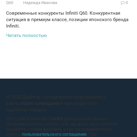
Q60
Надежда Иванова
0
Современные конкуренты Infiniti Q60. Конкурентная
ситуация в премиум классе, позиции японского бренда
Infiniti.
Читать полностью
© 2026 Драйвер. Копирование информации с
сайта
строго запрещено
и преследуется в
судебном порядке
Этот сайт использует
cookie
для хранения данных.
Продолжая использовать сайт, вы даете свое согласие
на работу с этими файлами, а так же принимаете все
пункты
пользовательского соглашения
. При