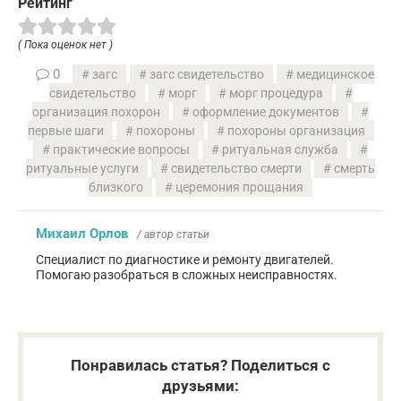
Рейтинг
( Пока оценок нет )
0
загс
загс свидетельство
медицинское
свидетельство
морг
морг процедура
организация похорон
оформление документов
первые шаги
похороны
похороны организация
практические вопросы
ритуальная служба
ритуальные услуги
свидетельство смерти
смерть
близкого
церемония прощания
Михаил Орлов
/ автор статьи
Специалист по диагностике и ремонту двигателей.
Помогаю разобраться в сложных неисправностях.
Понравилась статья? Поделиться с
друзьями: