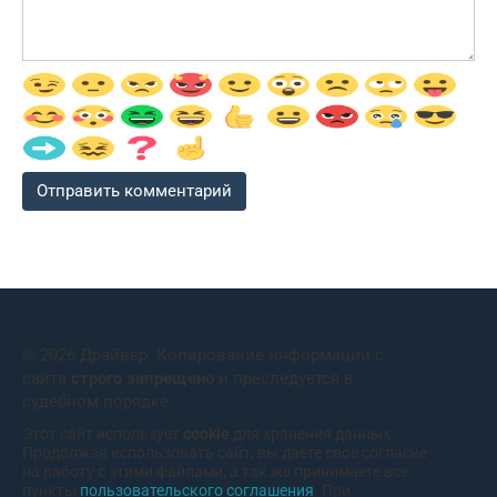
© 2026 Драйвер. Копирование информации с
сайта
строго запрещено
и преследуется в
судебном порядке
Этот сайт использует
cookie
для хранения данных.
Продолжая использовать сайт, вы даете свое согласие
на работу с этими файлами, а так же принимаете все
пункты
пользовательского соглашения
. При