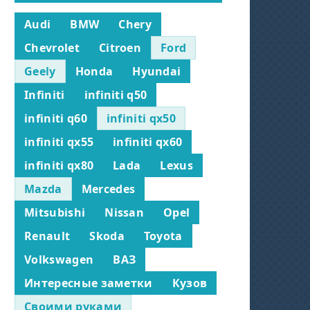
Audi
BMW
Chery
Chevrolet
Citroen
Ford
Geely
Honda
Hyundai
Infiniti
infiniti q50
infiniti q60
infiniti qx50
infiniti qx55
infiniti qx60
infiniti qx80
Lada
Lexus
Mazda
Mercedes
Mitsubishi
Nissan
Opel
Renault
Skoda
Toyota
Volkswagen
ВАЗ
Интересные заметки
Кузов
Своими руками