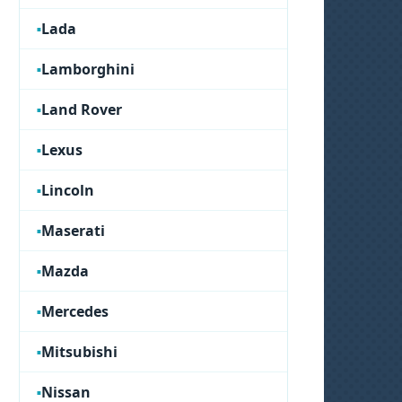
Lada
Lamborghini
Land Rover
Lexus
Lincoln
Maserati
Mazda
Mercedes
Mitsubishi
Nissan