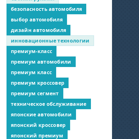
безопасность автомобиля
выбор автомобиля
дизайн автомобиля
инновационные технологии
премиум-класс
премиум автомобили
премиум класс
премиум кроссовер
премиум сегмент
техническое обслуживание
японские автомобили
японский кроссовер
японский премиум