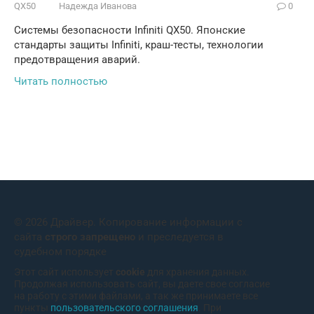
QX50
Надежда Иванова
0
Системы безопасности Infiniti QX50. Японские
стандарты защиты Infiniti, краш-тесты, технологии
предотвращения аварий.
Читать полностью
© 2026 Драйвер. Копирование информации с
сайта
строго запрещено
и преследуется в
судебном порядке
Этот сайт использует
cookie
для хранения данных.
Продолжая использовать сайт, вы даете свое согласие
на работу с этими файлами, а так же принимаете все
пункты
пользовательского соглашения
. При