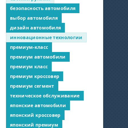
безопасность автомобиля
выбор автомобиля
дизайн автомобиля
инновационные технологии
премиум-класс
премиум автомобили
премиум класс
премиум кроссовер
премиум сегмент
техническое обслуживание
японские автомобили
японский кроссовер
японский премиум