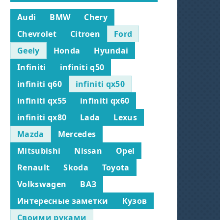
Audi
BMW
Chery
Chevrolet
Citroen
Ford
Geely
Honda
Hyundai
Infiniti
infiniti q50
infiniti q60
infiniti qx50
infiniti qx55
infiniti qx60
infiniti qx80
Lada
Lexus
Mazda
Mercedes
Mitsubishi
Nissan
Opel
Renault
Skoda
Toyota
Volkswagen
ВАЗ
Интересные заметки
Кузов
Своими руками