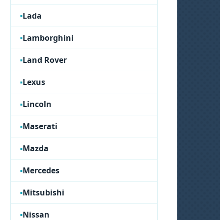
Lada
Lamborghini
Land Rover
Lexus
Lincoln
Maserati
Mazda
Mercedes
Mitsubishi
Nissan