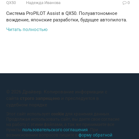
QX50
Надежда Иванова
0
Система ProPILOT Assist в QX50. Полуавтономное
вождение, японские разработки, будущее автопилота.
Читать полностью
© 2026 Драйвер. Копирование информации с
сайта
строго запрещено
и преследуется в
судебном порядке
Этот сайт использует
cookie
для хранения данных.
Продолжая использовать сайт, вы даете свое согласие
на работу с этими файлами, а так же принимаете все
пункты
пользовательского соглашения
. При
возникновении вопросов пишите в
форму обратной