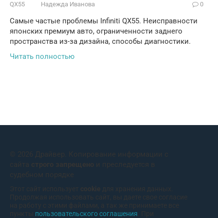
QX55
Надежда Иванова
0
Самые частые проблемы Infiniti QX55. Неисправности
японских премиум авто, ограниченности заднего
пространства из-за дизайна, способы диагностики.
Читать полностью
© 2026 Драйвер. Копирование информации с
сайта
строго запрещено
и преследуется в
судебном порядке
Этот сайт использует
cookie
для хранения данных.
Продолжая использовать сайт, вы даете свое согласие
на работу с этими файлами, а так же принимаете все
пункты
пользовательского соглашения
. При