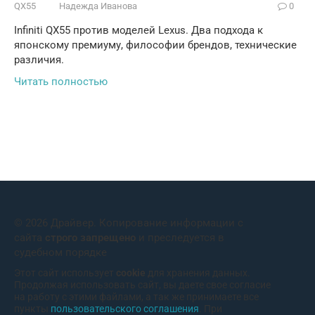
QX55
Надежда Иванова
0
Infiniti QX55 против моделей Lexus. Два подхода к
японскому премиуму, философии брендов, технические
различия.
Читать полностью
© 2026 Драйвер. Копирование информации с
сайта
строго запрещено
и преследуется в
судебном порядке
Этот сайт использует
cookie
для хранения данных.
Продолжая использовать сайт, вы даете свое согласие
на работу с этими файлами, а так же принимаете все
пункты
пользовательского соглашения
. При