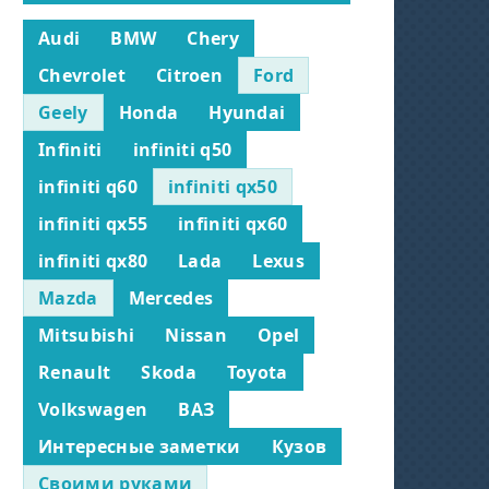
Audi
BMW
Chery
Chevrolet
Citroen
Ford
Geely
Honda
Hyundai
Infiniti
infiniti q50
infiniti q60
infiniti qx50
infiniti qx55
infiniti qx60
infiniti qx80
Lada
Lexus
Mazda
Mercedes
Mitsubishi
Nissan
Opel
Renault
Skoda
Toyota
Volkswagen
ВАЗ
Интересные заметки
Кузов
Своими руками