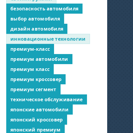
безопасность автомобиля
выбор автомобиля
дизайн автомобиля
инновационные технологии
премиум-класс
премиум автомобили
премиум класс
премиум кроссовер
премиум сегмент
техническое обслуживание
японские автомобили
японский кроссовер
японский премиум