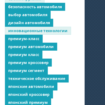
безопасность автомобиля
выбор автомобиля
дизайн автомобиля
инновационные технологии
премиум-класс
премиум автомобили
премиум класс
премиум кроссовер
премиум сегмент
техническое обслуживание
японские автомобили
японский кроссовер
японский премиум