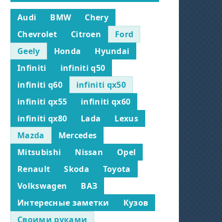
Audi
BMW
Chery
Chevrolet
Citroen
Ford
Geely
Honda
Hyundai
Infiniti
infiniti q50
infiniti q60
infiniti qx50
infiniti qx55
infiniti qx60
infiniti qx80
Lada
Lexus
Mazda
Mercedes
Mitsubishi
Nissan
Opel
Renault
Skoda
Toyota
Volkswagen
ВАЗ
Интересные заметки
Кузов
Своими руками