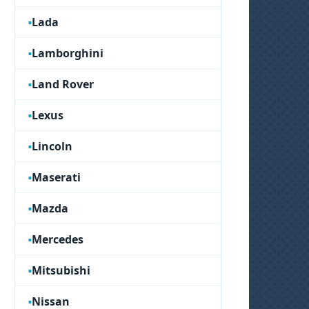
Lada
Lamborghini
Land Rover
Lexus
Lincoln
Maserati
Mazda
Mercedes
Mitsubishi
Nissan