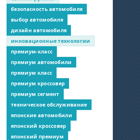
безопасность автомобиля
выбор автомобиля
дизайн автомобиля
инновационные технологии
премиум-класс
премиум автомобили
премиум класс
премиум кроссовер
премиум сегмент
техническое обслуживание
японские автомобили
японский кроссовер
японский премиум