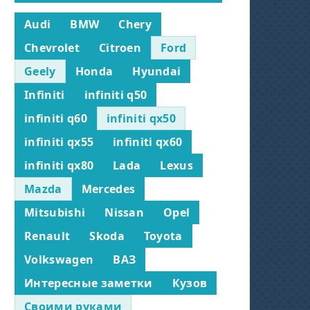
Audi
BMW
Chery
Chevrolet
Citroen
Ford
Geely
Honda
Hyundai
Infiniti
infiniti q50
infiniti q60
infiniti qx50
infiniti qx55
infiniti qx60
infiniti qx80
Lada
Lexus
Mazda
Mercedes
Mitsubishi
Nissan
Opel
Renault
Skoda
Toyota
Volkswagen
ВАЗ
Интересные заметки
Кузов
Своими руками