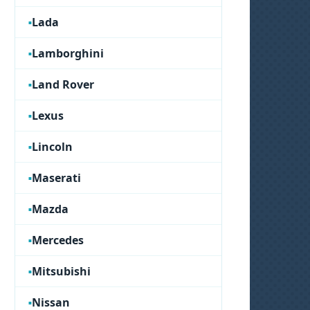
Lada
Lamborghini
Land Rover
Lexus
Lincoln
Maserati
Mazda
Mercedes
Mitsubishi
Nissan