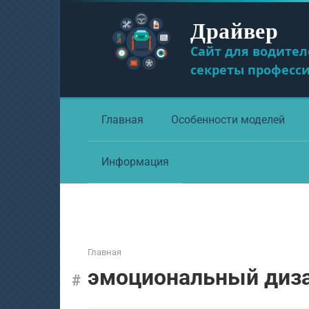
Перейти
Драйвер
к
контенту
Сайт для водител
секреты професс
Главная
Особенности моделей
Информация
Главная
эмоциональный диз