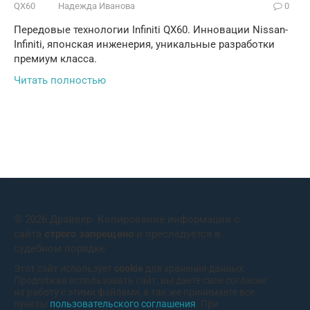
QX60
Надежда Иванова
0
Передовые технологии Infiniti QX60. Инновации Nissan-
Infiniti, японская инженерия, уникальные разработки
премиум класса.
Читать полностью
© 2026 Драйвер. Копирование информации с
сайта
строго запрещено
и преследуется в
судебном порядке
Этот сайт использует
cookie
для хранения данных.
Продолжая использовать сайт, вы даете свое согласие
на работу с этими файлами, а так же принимаете все
пункты
пользовательского соглашения
. При