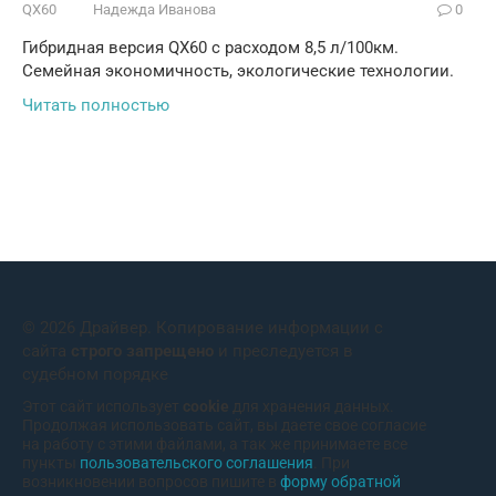
QX60
Надежда Иванова
0
Гибридная версия QX60 с расходом 8,5 л/100км.
Семейная экономичность, экологические технологии.
Читать полностью
© 2026 Драйвер. Копирование информации с
сайта
строго запрещено
и преследуется в
судебном порядке
Этот сайт использует
cookie
для хранения данных.
Продолжая использовать сайт, вы даете свое согласие
на работу с этими файлами, а так же принимаете все
пункты
пользовательского соглашения
. При
возникновении вопросов пишите в
форму обратной