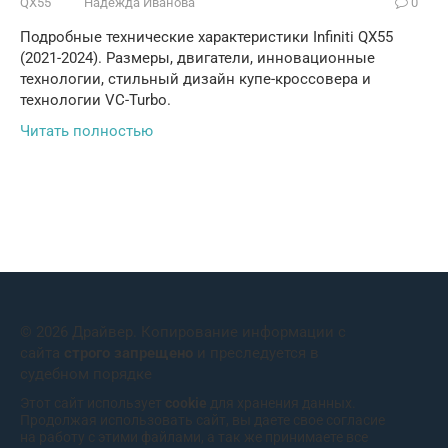
QX55
Надежда Иванова
0
Подробные технические характеристики Infiniti QX55
(2021-2024). Размеры, двигатели, инновационные
технологии, стильный дизайн купе-кроссовера и
технологии VC-Turbo.
Читать полностью
© 2026 Драйвер. Копирование информации с
сайта
строго запрещено
и преследуется в
судебном порядке
Этот сайт использует
cookie
для хранения данных.
Продолжая использовать сайт, вы даете свое согласие
на работу с этими файлами, а так же принимаете все