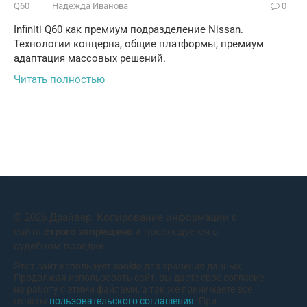
Q60
Надежда Иванова
0
Infiniti Q60 как премиум подразделение Nissan.
Технологии концерна, общие платформы, премиум
адаптация массовых решений.
Читать полностью
© 2026 Драйвер. Копирование информации с
сайта
строго запрещено
и преследуется в
судебном порядке
Этот сайт использует
cookie
для хранения данных.
Продолжая использовать сайт, вы даете свое согласие
на работу с этими файлами, а так же принимаете все
пункты
пользовательского соглашения
. При