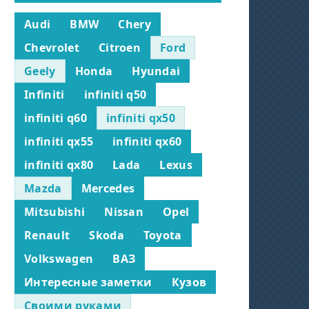
Audi
BMW
Chery
Chevrolet
Citroen
Ford
Geely
Honda
Hyundai
Infiniti
infiniti q50
infiniti q60
infiniti qx50
infiniti qx55
infiniti qx60
infiniti qx80
Lada
Lexus
Mazda
Mercedes
Mitsubishi
Nissan
Opel
Renault
Skoda
Toyota
Volkswagen
ВАЗ
Интересные заметки
Кузов
Своими руками