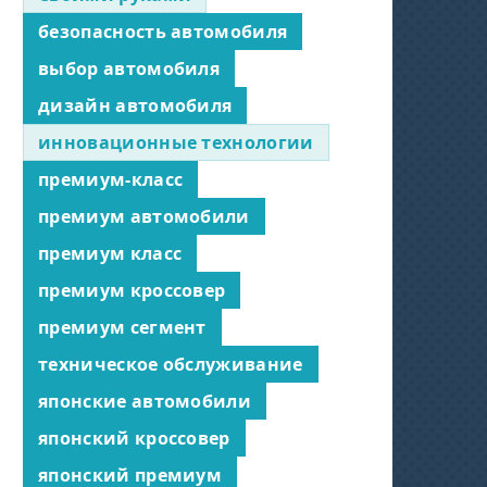
безопасность автомобиля
выбор автомобиля
дизайн автомобиля
инновационные технологии
премиум-класс
премиум автомобили
премиум класс
премиум кроссовер
премиум сегмент
техническое обслуживание
японские автомобили
японский кроссовер
японский премиум