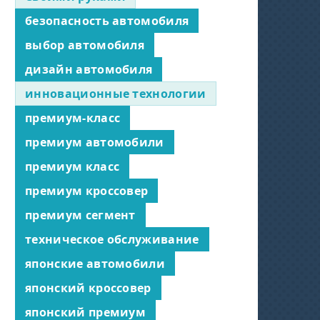
безопасность автомобиля
выбор автомобиля
дизайн автомобиля
инновационные технологии
премиум-класс
премиум автомобили
премиум класс
премиум кроссовер
премиум сегмент
техническое обслуживание
японские автомобили
японский кроссовер
японский премиум