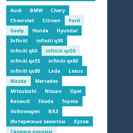
Audi
BMW
Chery
Chevrolet
Citroen
Ford
Geely
Honda
Hyundai
Infiniti
infiniti q50
infiniti q60
infiniti qx50
infiniti qx55
infiniti qx60
infiniti qx80
Lada
Lexus
Mazda
Mercedes
Mitsubishi
Nissan
Opel
Renault
Skoda
Toyota
Volkswagen
ВАЗ
Интересные заметки
Кузов
Своими руками