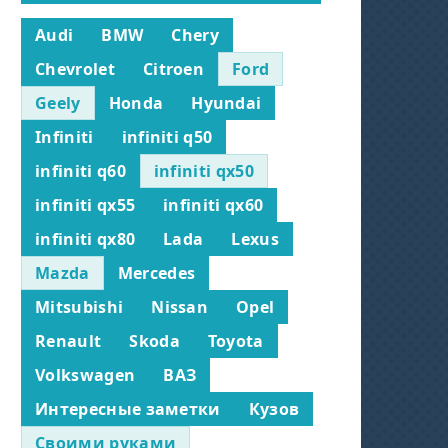
Audi
BMW
Chery
Chevrolet
Citroen
Ford
Geely
Honda
Hyundai
Infiniti
infiniti q50
infiniti q60
infiniti qx50
infiniti qx55
infiniti qx60
infiniti qx80
Lada
Lexus
Mazda
Mercedes
Mitsubishi
Nissan
Opel
Renault
Skoda
Toyota
Volkswagen
ВАЗ
Интересные заметки
Кузов
Своими руками