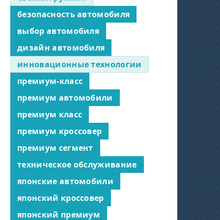
безопасность автомобиля
выбор автомобиля
дизайн автомобиля
инновационные технологии
премиум-класс
премиум автомобили
премиум класс
премиум кроссовер
премиум сегмент
техническое обслуживание
японские автомобили
японский кроссовер
японский премиум