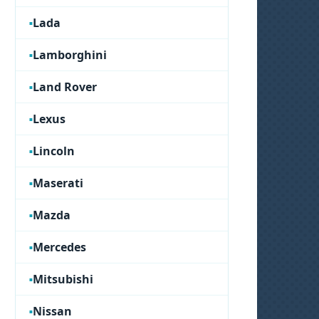
Lada
Lamborghini
Land Rover
Lexus
Lincoln
Maserati
Mazda
Mercedes
Mitsubishi
Nissan