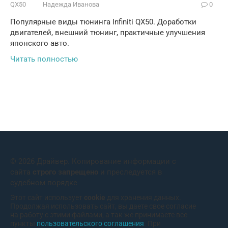
QX50
Надежда Иванова
0
Популярные виды тюнинга Infiniti QX50. Доработки
двигателей, внешний тюнинг, практичные улучшения
японского авто.
Читать полностью
© 2026 Драйвер. Копирование информации с
сайта
строго запрещено
и преследуется в
судебном порядке
Этот сайт использует
cookie
для хранения данных.
Продолжая использовать сайт, вы даете свое согласие
на работу с этими файлами, а так же принимаете все
пункты
пользовательского соглашения
. При