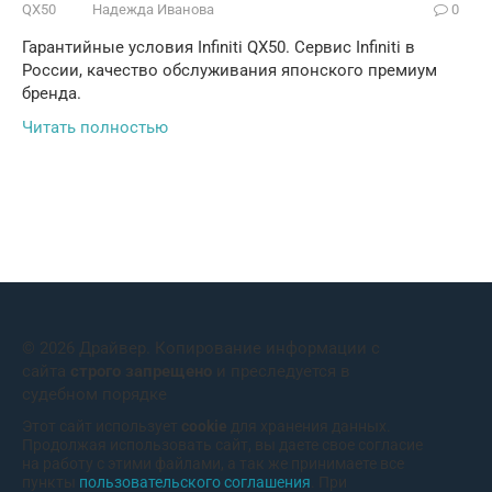
QX50
Надежда Иванова
0
Гарантийные условия Infiniti QX50. Сервис Infiniti в
России, качество обслуживания японского премиум
бренда.
Читать полностью
© 2026 Драйвер. Копирование информации с
сайта
строго запрещено
и преследуется в
судебном порядке
Этот сайт использует
cookie
для хранения данных.
Продолжая использовать сайт, вы даете свое согласие
на работу с этими файлами, а так же принимаете все
пункты
пользовательского соглашения
. При