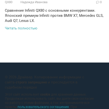
QX80
Надежда Иванова
0
Сравнение Infiniti QX80 с основными конкурентами.
Японский премиум Infiniti против BMW X7, Mercedes GLS,
Audi Q7, Lexus LX.
Читать полностью
© 2026 Драйвер. Копирование информации с
сайта
строго запрещено
и преследуется в
судебном порядке
Этот сайт использует
cookie
для хранения данных.
Продолжая использовать сайт, вы даете свое согласие
на работу с этими файлами, а так же принимаете все
пункты
пользовательского соглашения
. При