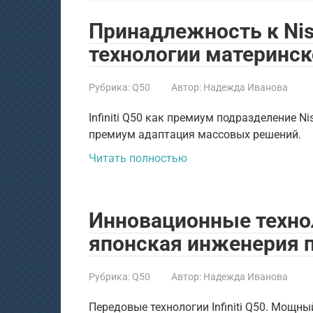
Принадлежность к Nissa
технологии материнск
Рубрика:
Q50
Автор:
Надежда Иванова
Infiniti Q50 как премиум подразделение N
премиум адаптация массовых решений.
Читать полностью
Инновационные техноло
японская инженерия 
Рубрика:
Q50
Автор:
Надежда Иванова
Передовые технологии Infiniti Q50. Мощны