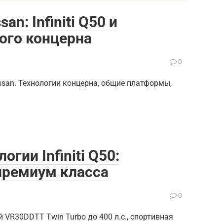
n: Infiniti Q50 и
ого концерна
0
issan. Технологии концерна, общие платформы,
гии Infiniti Q50:
премиум класса
0
й VR30DDTT Twin Turbo до 400 л.с., спортивная