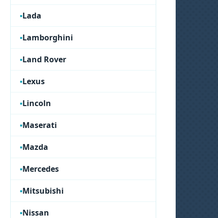
Lada
Lamborghini
Land Rover
Lexus
Lincoln
Maserati
Mazda
Mercedes
Mitsubishi
Nissan