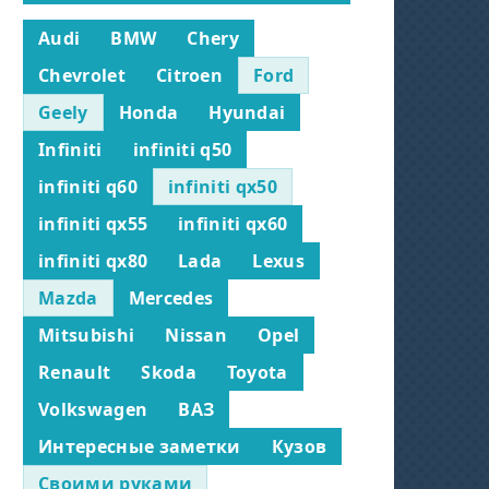
Audi
BMW
Chery
Chevrolet
Citroen
Ford
Geely
Honda
Hyundai
Infiniti
infiniti q50
infiniti q60
infiniti qx50
infiniti qx55
infiniti qx60
infiniti qx80
Lada
Lexus
Mazda
Mercedes
Mitsubishi
Nissan
Opel
Renault
Skoda
Toyota
Volkswagen
ВАЗ
Интересные заметки
Кузов
Своими руками