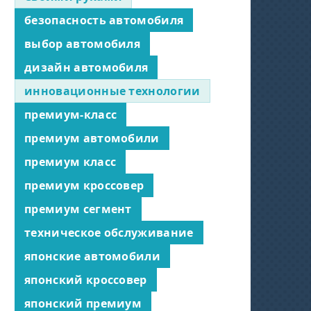
безопасность автомобиля
выбор автомобиля
дизайн автомобиля
инновационные технологии
премиум-класс
премиум автомобили
премиум класс
премиум кроссовер
премиум сегмент
техническое обслуживание
японские автомобили
японский кроссовер
японский премиум