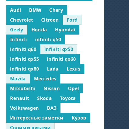
Audi
BMW
Chery
Chevrolet
Citroen
Ford
Geely
Honda
Hyundai
Infiniti
infiniti q50
infiniti q60
infiniti qx50
infiniti qx55
infiniti qx60
infiniti qx80
Lada
Lexus
Mazda
Mercedes
Mitsubishi
Nissan
Opel
Renault
Skoda
Toyota
Volkswagen
ВАЗ
Интересные заметки
Кузов
Своими руками