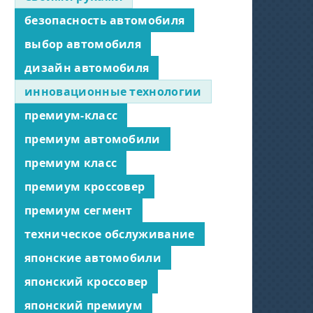
безопасность автомобиля
выбор автомобиля
дизайн автомобиля
инновационные технологии
премиум-класс
премиум автомобили
премиум класс
премиум кроссовер
премиум сегмент
техническое обслуживание
японские автомобили
японский кроссовер
японский премиум