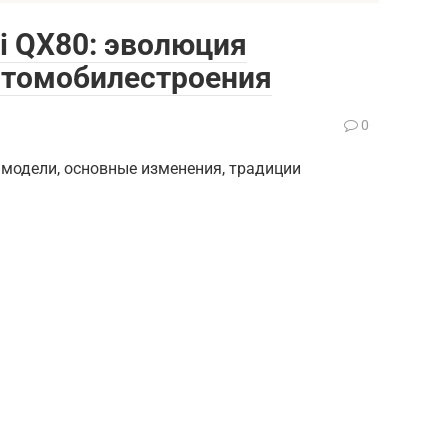
ti QX80: эволюция
втомобилестроения
0
я модели, основные изменения, традиции