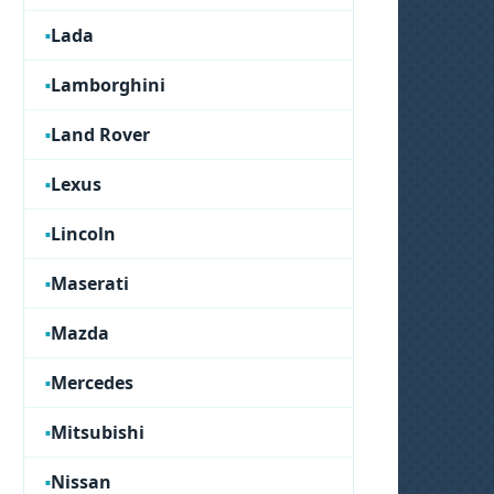
Lada
Lamborghini
Land Rover
Lexus
Lincoln
Maserati
Mazda
Mercedes
Mitsubishi
Nissan