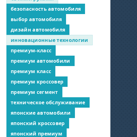
безопасность автомобиля
выбор автомобиля
дизайн автомобиля
инновационные технологии
премиум-класс
премиум автомобили
премиум класс
премиум кроссовер
премиум сегмент
техническое обслуживание
японские автомобили
японский кроссовер
японский премиум