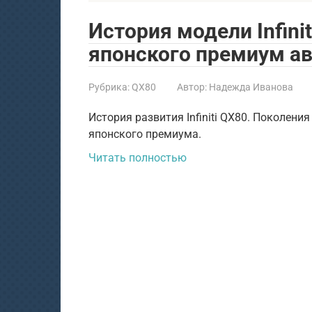
История модели Infini
японского премиум а
Рубрика:
QX80
Автор:
Надежда Иванова
История развития Infiniti QX80. Поколени
японского премиума.
Читать полностью