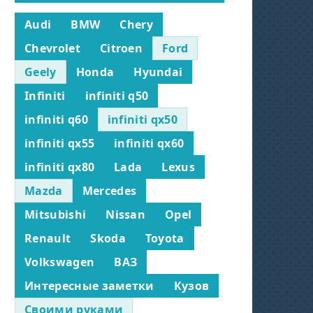
Audi
BMW
Chery
Chevrolet
Citroen
Ford
Geely
Honda
Hyundai
Infiniti
infiniti q50
infiniti q60
infiniti qx50
infiniti qx55
infiniti qx60
infiniti qx80
Lada
Lexus
Mazda
Mercedes
Mitsubishi
Nissan
Opel
Renault
Skoda
Toyota
Volkswagen
ВАЗ
Интересные заметки
Кузов
Своими руками