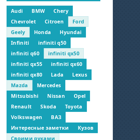
Audi
BMW
Chery
Chevrolet
Citroen
Ford
Geely
Honda
Hyundai
Infiniti
infiniti q50
infiniti q60
infiniti qx50
infiniti qx55
infiniti qx60
infiniti qx80
Lada
Lexus
Mazda
Mercedes
Mitsubishi
Nissan
Opel
Renault
Skoda
Toyota
Volkswagen
ВАЗ
Интересные заметки
Кузов
Своими руками