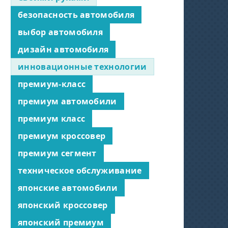
безопасность автомобиля
выбор автомобиля
дизайн автомобиля
инновационные технологии
премиум-класс
премиум автомобили
премиум класс
премиум кроссовер
премиум сегмент
техническое обслуживание
японские автомобили
японский кроссовер
японский премиум