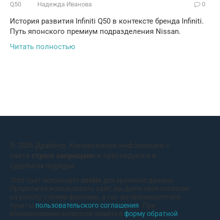
Q50
Надежда Иванова
0
История развития Infiniti Q50 в контексте бренда Infiniti.
Путь японского премиум подразделения Nissan.
Читать полностью
© 2026 Драйвер. Копирование информации с
сайта
строго запрещено
и преследуется в
судебном порядке
Этот сайт использует
cookie
для хранения данных.
Продолжая использовать сайт, вы даете свое согласие
на работу с этими файлами, а так же принимаете все
пункты
пользовательского соглашения
. При
возникновении вопросов пишите в
форму обратной