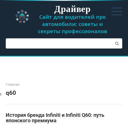
Перейти
Драйвер
к
контенту
Сайт для водителей про
автомобили: советы и
секреты профессионалов
Поиск:
Главная
q60
История бренда Infiniti и Infiniti Q60: путь
японского премиума