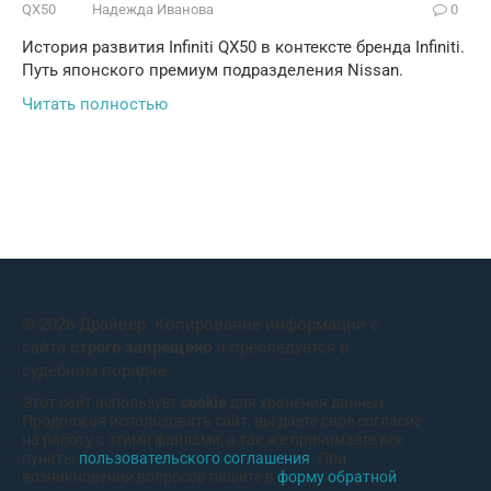
QX50
Надежда Иванова
0
История развития Infiniti QX50 в контексте бренда Infiniti.
Путь японского премиум подразделения Nissan.
Читать полностью
© 2026 Драйвер. Копирование информации с
сайта
строго запрещено
и преследуется в
судебном порядке
Этот сайт использует
cookie
для хранения данных.
Продолжая использовать сайт, вы даете свое согласие
на работу с этими файлами, а так же принимаете все
пункты
пользовательского соглашения
. При
возникновении вопросов пишите в
форму обратной