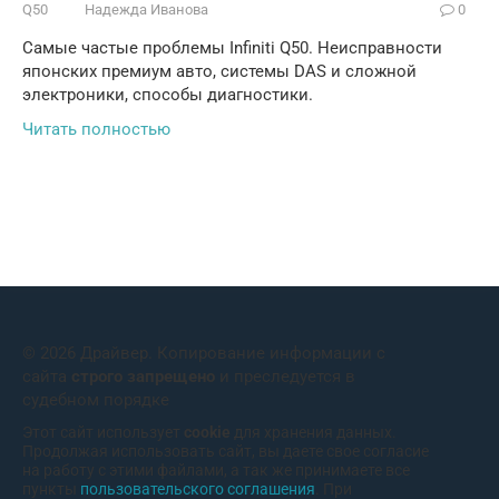
Q50
Надежда Иванова
0
Самые частые проблемы Infiniti Q50. Неисправности
японских премиум авто, системы DAS и сложной
электроники, способы диагностики.
Читать полностью
© 2026 Драйвер. Копирование информации с
сайта
строго запрещено
и преследуется в
судебном порядке
Этот сайт использует
cookie
для хранения данных.
Продолжая использовать сайт, вы даете свое согласие
на работу с этими файлами, а так же принимаете все
пункты
пользовательского соглашения
. При