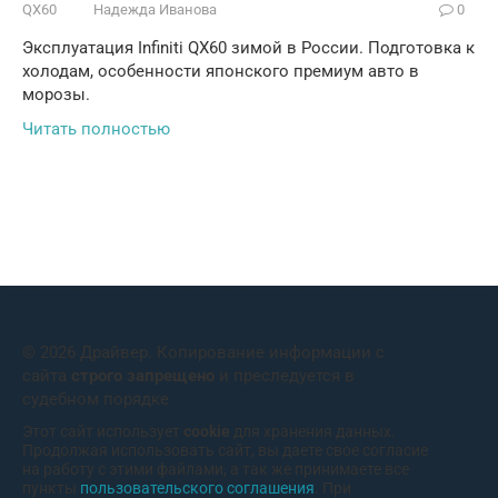
QX60
Надежда Иванова
0
Эксплуатация Infiniti QX60 зимой в России. Подготовка к
холодам, особенности японского премиум авто в
морозы.
Читать полностью
© 2026 Драйвер. Копирование информации с
сайта
строго запрещено
и преследуется в
судебном порядке
Этот сайт использует
cookie
для хранения данных.
Продолжая использовать сайт, вы даете свое согласие
на работу с этими файлами, а так же принимаете все
пункты
пользовательского соглашения
. При