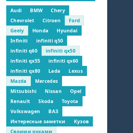
Audi
BMW
Chery
Chevrolet
Citroen
Ford
Geely
Honda
Hyundai
Infiniti
infiniti q50
infiniti q60
infiniti qx50
infiniti qx55
infiniti qx60
infiniti qx80
Lada
Lexus
Mazda
Mercedes
Mitsubishi
Nissan
Opel
Renault
Skoda
Toyota
Volkswagen
ВАЗ
Интересные заметки
Кузов
Своими руками