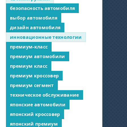
безопасность автомобиля
выбор автомобиля
дизайн автомобиля
инновационные технологии
премиум-класс
премиум автомобили
премиум класс
премиум кроссовер
премиум сегмент
техническое обслуживание
японские автомобили
японский кроссовер
японский премиум