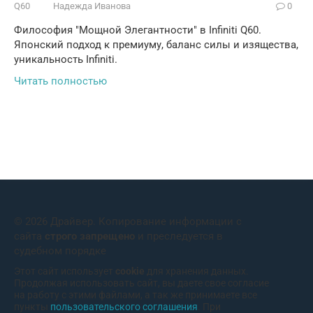
Q60
Надежда Иванова
0
Философия "Мощной Элегантности" в Infiniti Q60.
Японский подход к премиуму, баланс силы и изящества,
уникальность Infiniti.
Читать полностью
© 2026 Драйвер. Копирование информации с
сайта
строго запрещено
и преследуется в
судебном порядке
Этот сайт использует
cookie
для хранения данных.
Продолжая использовать сайт, вы даете свое согласие
на работу с этими файлами, а так же принимаете все
пункты
пользовательского соглашения
. При