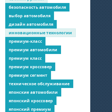
безопасность автомобиля
выбор автомобиля
дизайн автомобиля
инновационные технологии
премиум-класс
премиум автомобили
премиум класс
премиум кроссовер
премиум сегмент
техническое обслуживание
японские автомобили
японский кроссовер
японский премиум