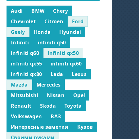
Audi
BMW
Chery
Chevrolet
Citroen
Ford
Geely
Honda
Hyundai
Infiniti
infiniti q50
infiniti q60
infiniti qx50
infiniti qx55
infiniti qx60
infiniti qx80
Lada
Lexus
Mazda
Mercedes
Mitsubishi
Nissan
Opel
Renault
Skoda
Toyota
Volkswagen
ВАЗ
Интересные заметки
Кузов
Своими руками