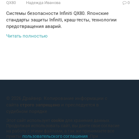
QX80
Надежда Иванова
0
Системы безопасности Infiniti QX80. Японские
стандарты защиты Infiniti, краш-тесты, технологии
предотвращения аварий.
Читать полностью
© 2026 Драйвер. Копирование информации с
сайта
строго запрещено
и преследуется в
судебном порядке
Этот сайт использует
cookie
для хранения данных.
Продолжая использовать сайт, вы даете свое согласие
на работу с этими файлами, а так же принимаете все
пункты
пользовательского соглашения
. При