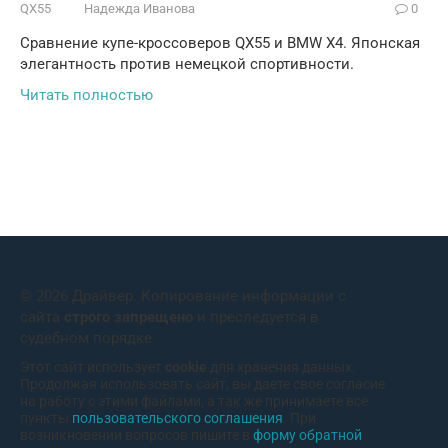
QX55
Надежда Иванова
0
Сравнение купе-кроссоверов QX55 и BMW X4. Японская
элегантность против немецкой спортивности.
Читать полностью
© 2026 Драйвер. Копирование информации с
сайта
строго запрещено
и преследуется в
судебном порядке
Этот сайт использует
cookie
для хранения данных.
Продолжая использовать сайт, вы даете свое согласие
на работу с этими файлами, а так же принимаете все
пункты
пользовательского соглашения
. При
возникновении вопросов пишите в
форму обратной