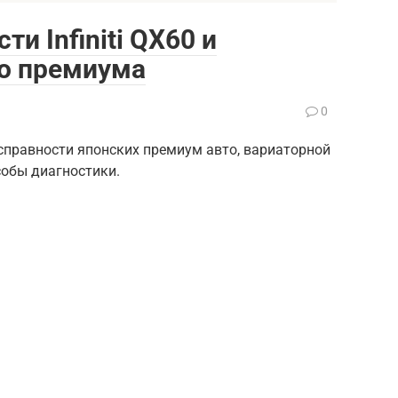
и Infiniti QX60 и
го премиума
0
исправности японских премиум авто, вариаторной
собы диагностики.