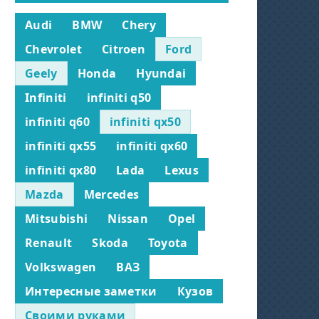
Audi
BMW
Chery
Chevrolet
Citroen
Ford
Geely
Honda
Hyundai
Infiniti
infiniti q50
infiniti q60
infiniti qx50
infiniti qx55
infiniti qx60
infiniti qx80
Lada
Lexus
Mazda
Mercedes
Mitsubishi
Nissan
Opel
Renault
Skoda
Toyota
Volkswagen
ВАЗ
Интересные заметки
Кузов
Своими руками