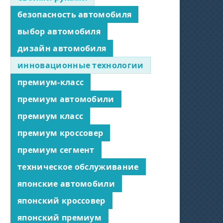
безопасность автомобиля
выбор автомобиля
дизайн автомобиля
инновационные технологии
премиум-класс
премиум автомобили
премиум класс
премиум кроссовер
премиум сегмент
техническое обслуживание
японские автомобили
японский кроссовер
японский премиум